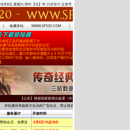
6年8月8日 星期六 丙午【马】年 六月廿六 父亲节