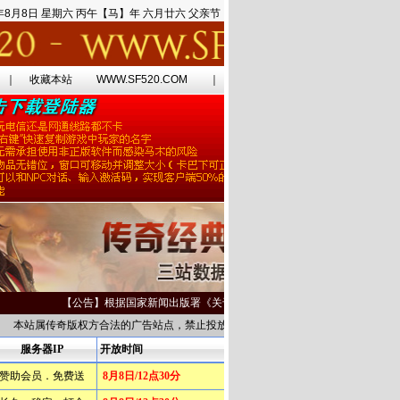
6年8月8日 星期六 丙午【马】年 六月廿六 父亲节